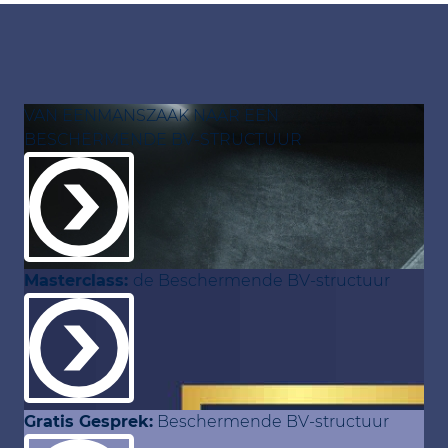
VAN EENMANSZAAK NAAR EEN
BESCHERMENDE BV-STRUCTUUR
Masterclass:
de Beschermende BV-structuur
Gratis Gesprek:
Beschermende BV-structuur