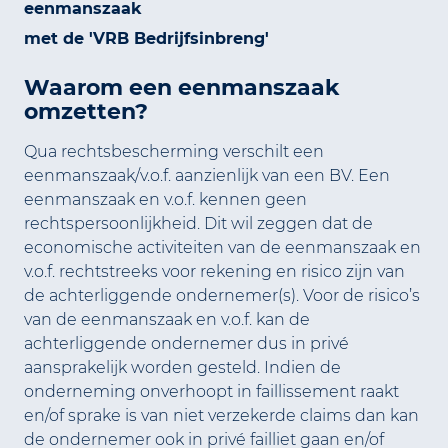
eenmanszaak
met de 'VRB Bedrijfsinbreng'
Waarom een eenmanszaak
omzetten?
Qua rechtsbescherming verschilt een
eenmanszaak/v.o.f. aanzienlijk van een BV. Een
eenmanszaak en v.o.f. kennen geen
rechtspersoonlijkheid. Dit wil zeggen dat de
economische activiteiten van de eenmanszaak en
v.o.f. rechtstreeks voor rekening en risico zijn van
de achterliggende ondernemer(s). Voor de risico’s
van de eenmanszaak en v.o.f. kan de
achterliggende ondernemer dus in privé
aansprakelijk worden gesteld. Indien de
onderneming onverhoopt in faillissement raakt
en/of sprake is van niet verzekerde claims dan kan
de ondernemer ook in privé failliet gaan en/of