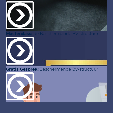
Masterclass:
de Beschermende BV-structuur
Gratis Gesprek:
Beschermende BV-structuur