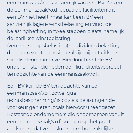
eenmanszaak/v.o.f. aanzienlijk van een BV. Zo kent
de eenmanszaak/v.o.f. bepaalde faciliteiten die
een BV niet heeft, maar kent een BV een
aanzienlijk lagere winstbelasting en vindt de
belastingheffing in twee stappen plaats, namelijk
de jaarlijkse winstbelasting
(vennootschapsbelasting) en dividendbelasting
die alleen van toepassing zal zijn bij het uitkeren
van dividend aan privé. Hierdoor heeft de BV
onder omstandigheden een liquiditeitsvoordeel
ten opzichte van de eenmanszaak/v.o.f.
Een BV kan de BV ten opzichte van een
eenmanszaak/v.o.f. zowel qua
rechtsbescherming/risico’s als belastingen de
voorkeur genieten, zoals hiervoor uiteengezet.
Bestaande ondernemers die ondernemen vanuit
een eenmanszaak/v.o.f. kunnen op het punt
aankomen dat ze besluiten om hun zakelijke