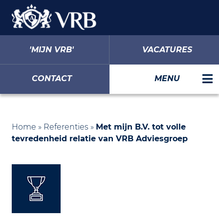
'MIJN VRB'
VACATURES
CONTACT
MENU
Home
»
Referenties
»
Met mijn B.V. tot volle
tevredenheid relatie van VRB Adviesgroep