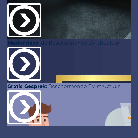
Masterclass:
de Beschermende BV-structuur
Gratis Gesprek:
Beschermende BV-structuur