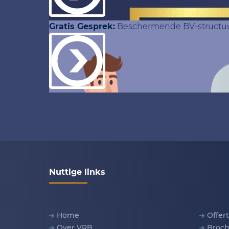
Gratis Gesprek:
Beschermende BV-structu
Nuttige links
Home
Offer
Over VRB
Broch