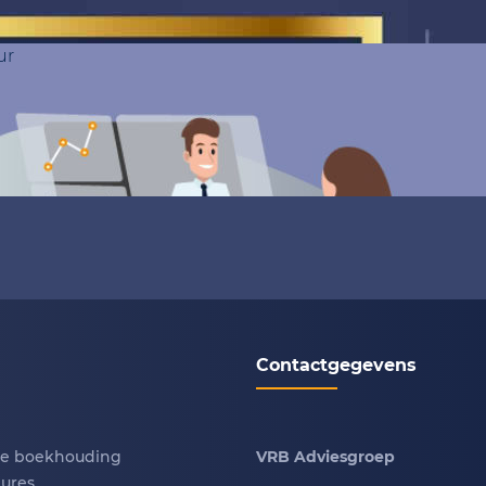
ur
Contactgegevens
te boekhouding
VRB Adviesgroep
ures