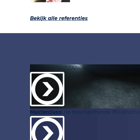
Bekijk alle referenties
VAN EENMANSZAAK NAAR EEN BESCHER
Masterclass:
de Beschermende BV-structu