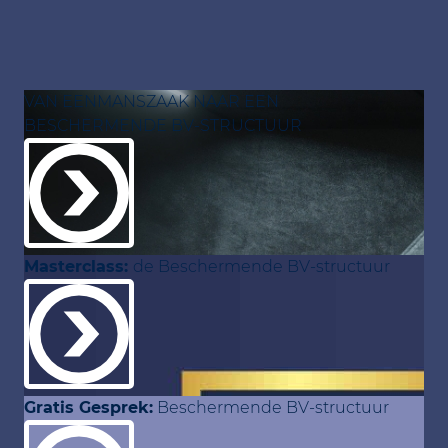
VAN EENMANSZAAK NAAR EEN
BESCHERMENDE BV-STRUCTUUR
Masterclass:
de Beschermende BV-structuur
Gratis Gesprek:
Beschermende BV-structuur