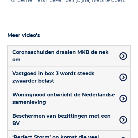
ondernemers hoeven zelf (bijna) niets te doen.
Meer video's
Coronaschulden draaien MKB de nek
om
Vastgoed in box 3 wordt steeds
zwaarder belast
Woningnood ontwricht de Nederlandse
samenleving
Beschermen van bezittingen met een
BV
‘Perfect Storm’ op komst die veel