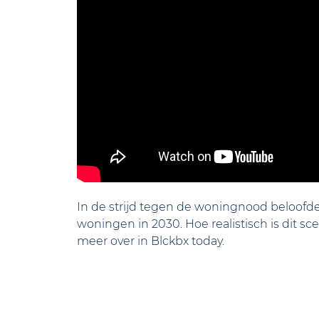
In de strijd tegen de woningnood beloof
woningen in 2030. Hoe realistisch is dit s
meer over in Blckbx today.