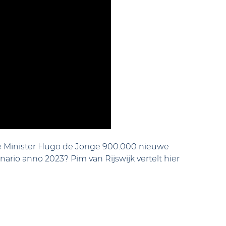
de Minister Hugo de Jonge 900.000 nieuwe
cenario anno 2023?
Pim van Rijswijk vertelt hier