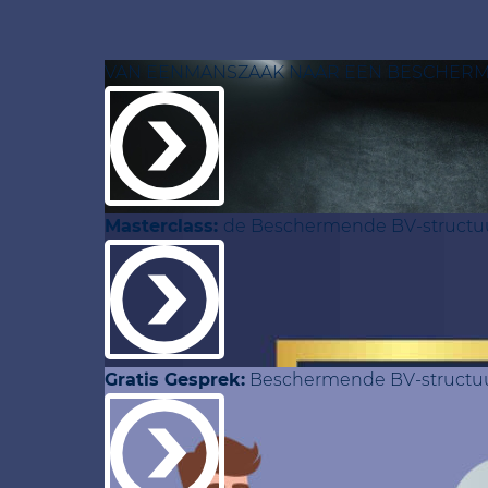
VAN EENMANSZAAK NAAR EEN BESCHER
Masterclass:
de Beschermende BV-structu
Gratis Gesprek:
Beschermende BV-structu